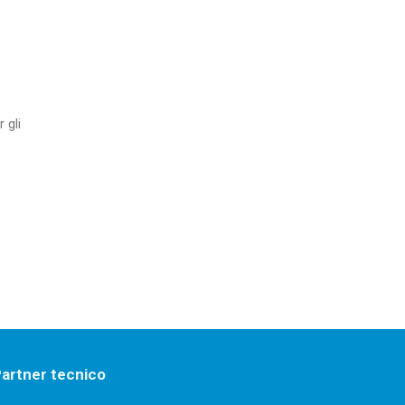
 gli
artner tecnico