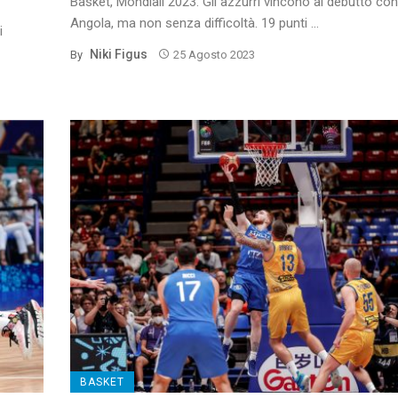
Basket, Mondiali 2023. Gli azzurri vincono al debutto con
Angola, ma non senza difficoltà. 19 punti ...
i
Niki Figus
By
25 Agosto 2023
BASKET