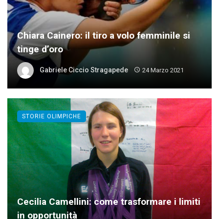
Chiara Cainero: il tiro a volo femminile si
tinge d’oro
Gabriele Ciccio Stragapede
24 Marzo 2021
STORIE OLIMPICHE
Cecilia Camellini: come trasformare i limiti
in opportunità