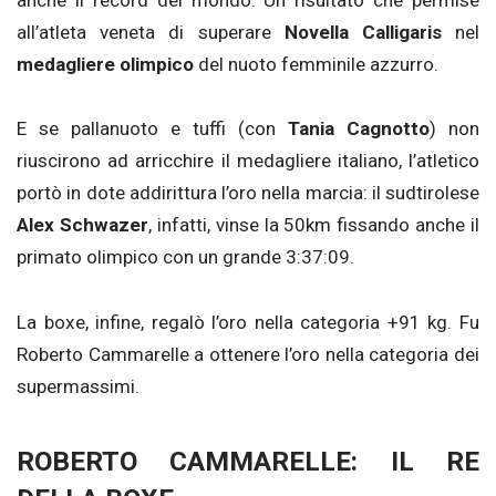
anche il record del mondo. Un risultato che permise
all’atleta veneta di superare
Novella Calligaris
nel
medagliere olimpico
del nuoto femminile azzurro.
E se pallanuoto e tuffi (con
Tania Cagnotto
) non
riuscirono ad arricchire il medagliere italiano, l’atletico
portò in dote addirittura l’oro nella marcia: il sudtirolese
Alex Schwazer
, infatti, vinse la 50km fissando anche il
primato olimpico con un grande 3:37:09.
La boxe, infine, regalò l’oro nella categoria +91 kg. Fu
Roberto Cammarelle a ottenere l’oro nella categoria dei
supermassimi.
ROBERTO CAMMARELLE: IL RE