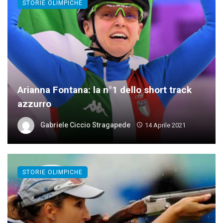
STORIE OLIMPICHE
Arianna Fontana: la n°1 dello short track
azzurro
Gabriele Ciccio Stragapede
14 Aprile 2021
STORIE OLIMPICHE