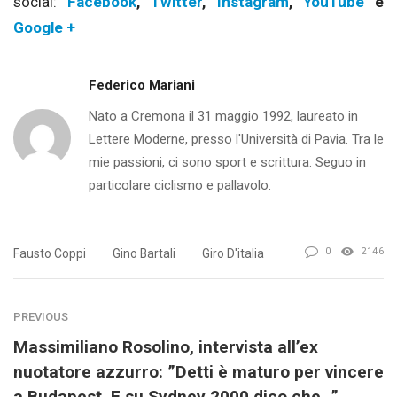
social:
Facebook
,
Twitter
,
Instagram
,
YouTube
e
Google +
Federico Mariani
Nato a Cremona il 31 maggio 1992, laureato in
Lettere Moderne, presso l'Università di Pavia. Tra le
mie passioni, ci sono sport e scrittura. Seguo in
particolare ciclismo e pallavolo.
0
2146
Fausto Coppi
Gino Bartali
Giro D'italia
PREVIOUS
Massimiliano Rosolino, intervista all’ex
nuotatore azzurro: ”Detti è maturo per vincere
a Budapest. E su Sydney 2000 dico che…”