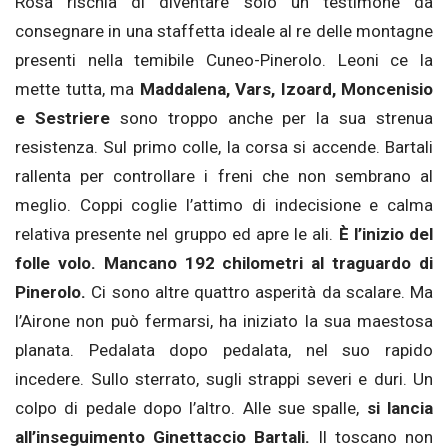
Rosa rischia di diventare solo un testimone da
consegnare in una staffetta ideale al re delle montagne
presenti nella temibile Cuneo-Pinerolo. Leoni ce la
mette tutta, ma
Maddalena, Vars, Izoard, Moncenisio
e Sestriere
sono troppo anche per la sua strenua
resistenza. Sul primo colle, la corsa si accende. Bartali
rallenta per controllare i freni che non sembrano al
meglio. Coppi coglie l’attimo di indecisione e calma
relativa presente nel gruppo ed apre le ali.
È l’inizio del
folle volo. Mancano 192 chilometri al traguardo di
Pinerolo.
Ci sono altre quattro asperità da scalare. Ma
l’Airone non può fermarsi, ha iniziato la sua maestosa
planata. Pedalata dopo pedalata, nel suo rapido
incedere. Sullo sterrato, sugli strappi severi e duri. Un
colpo di pedale dopo l’altro. Alle sue spalle,
si lancia
all’inseguimento Ginettaccio Bartali.
Il toscano non