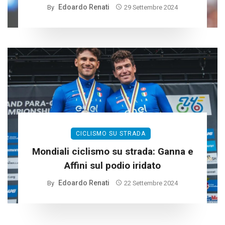
Edoardo Renati
By
29 Settembre 2024
CICLISMO SU STRADA
Mondiali ciclismo su strada: Ganna e
Affini sul podio iridato
Edoardo Renati
By
22 Settembre 2024