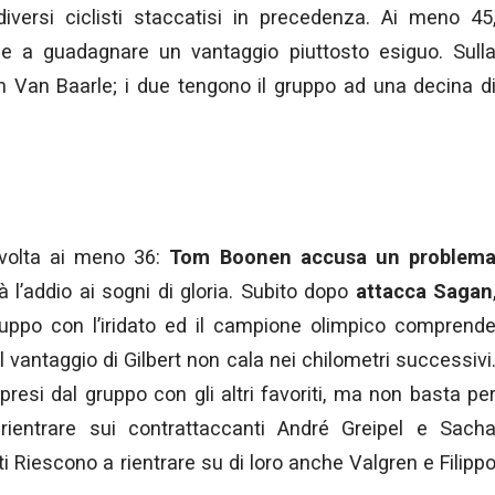
versi ciclisti staccatisi in precedenza. Ai meno 45
e a guadagnare un vantaggio piuttosto esiguo. Sull
an Van Baarle; i due tengono il gruppo ad una decina d
volta ai meno 36:
Tom Boonen accusa un problem
 l’addio ai sogni di gloria. Subito dopo
attacca Sagan
uppo con l’iridato ed il campione olimpico comprend
 Il vantaggio di Gilbert non cala nei chilometri successivi
resi dal gruppo con gli altri favoriti, ma non basta pe
 rientrare sui contrattaccanti André Greipel e Sach
i Riescono a rientrare su di loro anche Valgren e Filipp