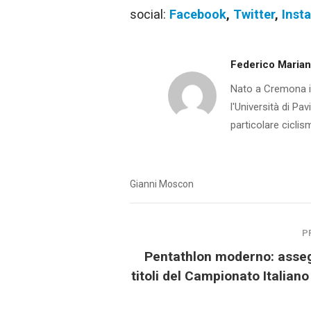
social:
Facebook
,
Twitter
,
Inst
Federico Marian
Nato a Cremona il
l'Università di Pa
particolare ciclis
Gianni Moscon
P
Pentathlon moderno: asseg
titoli del Campionato Italian