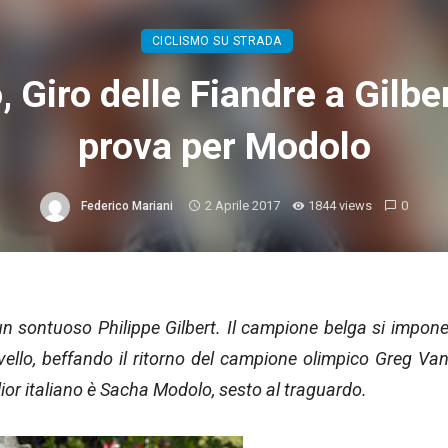
CICLISMO SU STRADA
, Giro delle Fiandre a Gilbe
prova per Modolo
2 Aprile 2017
1844 views
0
Federico Mariani
un sontuoso Philippe Gilbert. Il campione belga si impon
ello, beffando il ritorno del campione olimpico Greg Va
lior italiano è Sacha Modolo, sesto al traguardo.