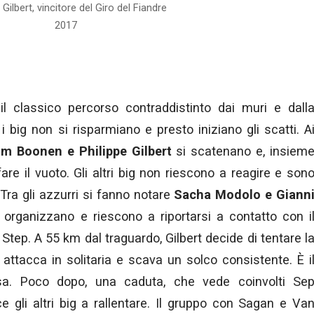
 Gilbert, vincitore del Giro del Fiandre
2017
l classico percorso contraddistinto dai muri e dall
 big non si risparmiano e presto iniziano gli scatti. A
m Boonen e Philippe Gilbert
si scatenano e, insiem
fare il vuoto. Gli altri big non riescono a reagire e son
 Tra gli azzurri si fanno notare
Sacha Modolo e Giann
organizzano e riescono a riportarsi a contatto con i
Step. A 55 km dal traguardo, Gilbert decide di tentare l
 attacca in solitaria e scava un solco consistente. È i
. Poco dopo, una caduta, che vede coinvolti Se
gli altri big a rallentare. Il gruppo con Sagan e Va