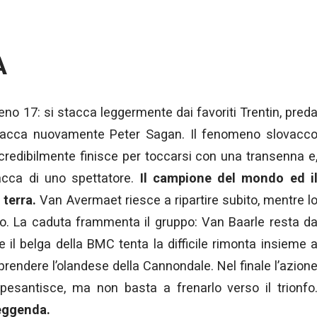
A
eno 17: si stacca leggermente dai favoriti Trentin, pred
attacca nuovamente Peter Sagan. Il fenomeno slovacc
incredibilmente finisce per toccarsi con una transenna e
iacca di uno spettatore.
Il campione del mondo ed i
terra.
Van Avermaet riesce a ripartire subito, mentre l
. La caduta frammenta il gruppo: Van Baarle resta d
re il belga della BMC tenta la difficile rimonta insieme 
iprendere l’olandese della Cannondale. Nel finale l’azion
esantisce, ma non basta a frenarlo verso il trionfo
leggenda.