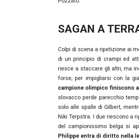
Pozzato.
SAGAN A TERR
Colpi di scena a ripetizione ai m
di un principio di crampi ed 
riesce a staccare gli altri, ma 
forse, per impigliarsi con la g
campione olimpico finiscono a 
slovacco perde parecchio tempo
solo alle spalle di Gilbert, ment
Niki Terpstra. I due riescono a r
del campionissimo belga si app
Philippe entra di diritto nella 