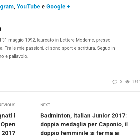
agram
,
YouTube
e
Google +
i
 31 maggio 1992, laureato in Lettere Moderne, presso
via. Tra le mie passioni, ci sono sport e scrittura. Seguo in
mo e pallavolo.
0
184
REVIOUS
NEXT
nati i
Badminton, Italian Junior 2017:
o Open
doppia medaglia per Caponio, il
2017
doppio femminile si ferma ai