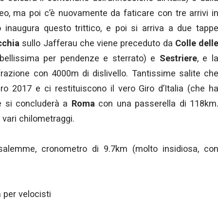
seo, ma poi c’è nuovamente da faticare con tre arrivi i
 inaugura questo trittico, e poi si arriva a due tapp
cchia
sullo Jafferau che viene preceduto da
Colle dell
bellissima per pendenze e sterrato) e
Sestriere
, e l
azione con 4000m di dislivello. Tantissime salite ch
o 2017 e ci restituiscono il vero Giro d’Italia (che h
e si concluderà a
Roma
con una passerella di 118km
 vari chilometraggi.
lemme, cronometro di 9.7km (molto insidiosa, co
 per velocisti