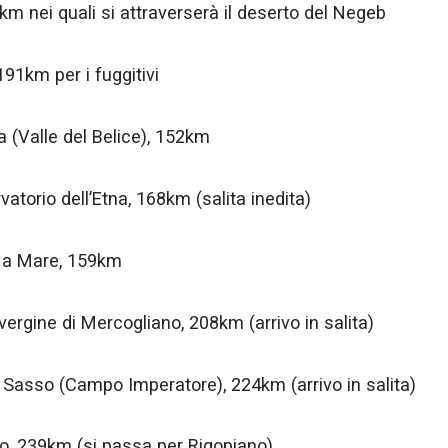
km nei quali si attraverserà il deserto del Negeb
191km per i fuggitivi
 (Valle del Belice), 152km
atorio dell’Etna, 168km (salita inedita)
 a Mare, 159km
ergine di Mercogliano, 208km (arrivo in salita)
 Sasso (Campo Imperatore), 224km (arrivo in salita)
o, 239km (si passa per Rigopiano)