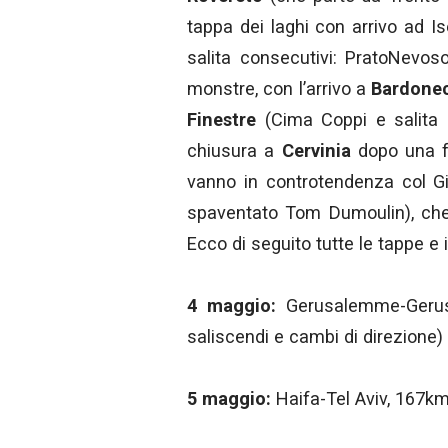
tappa dei laghi con arrivo ad I
salita consecutivi: PratoNevoso
monstre, con l’arrivo a
Bardone
Finestre
(Cima Coppi e salita 
chiusura a
Cervinia
dopo una fr
vanno in controtendenza col Gir
spaventato Tom Dumoulin), ch
Ecco di seguito tutte le tappe e i
4 maggio:
Gerusalemme-Gerusa
saliscendi e cambi di direzione)
5 maggio:
Haifa-Tel Aviv, 167km