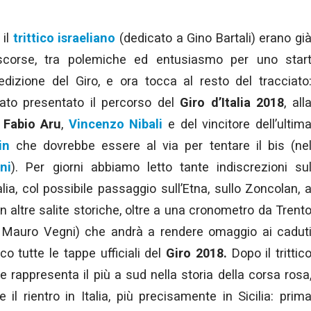
 il
trittico israeliano
(dedicato a Gino Bartali) erano gi
 scorse, tra polemiche ed entusiasmo per uno star
dizione del Giro, e ora tocca al resto del tracciato
tato presentato il percorso del
Giro d’Italia 2018
, all
,
Fabio Aru
,
Vincenzo Nibali
e del vincitore dell’ultim
in
che dovrebbe essere al via per tentare il bis (ne
ni
). Per giorni abbiamo letto tante indiscrezioni su
lia, col possibile passaggio sull’Etna, sullo Zoncolan, 
 altre salite storiche, oltre a una cronometro da Trent
 Mauro Vegni) che andrà a rendere omaggio ai cadut
o tutte le tappe ufficiali del
Giro 2018.
Dopo il trittic
 rappresenta il più a sud nella storia della corsa rosa
 il rientro in Italia, più precisamente in Sicilia: prim