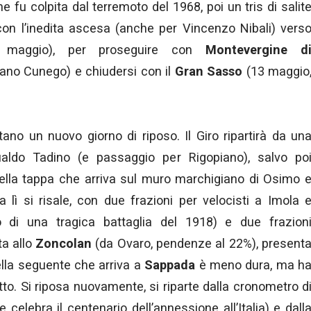
he fu colpita dal terremoto del 1968, poi un tris di salit
con l’inedita ascesa (anche per Vincenzo Nibali) vers
maggio), per proseguire con
Montevergine d
ano Cunego) e chiudersi con il
Gran Sasso
(13 maggio
tano un nuovo giorno di riposo. Il Giro ripartirà da un
aldo Tadino (e passaggio per Rigopiano), salvo po
ella tappa che arriva sul muro marchigiano di Osimo 
da lì si risale, con due frazioni per velocisti a Imola 
o di una tragica battaglia del 1918) e due frazion
ta allo
Zoncolan
(da Ovaro, pendenze al 22%), present
ella seguente che arriva a
Sappada
è meno dura, ma h
tto. Si riposa nuovamente, si riparte dalla cronometro d
celebra il centenario dell’annessione all’Italia) e dall