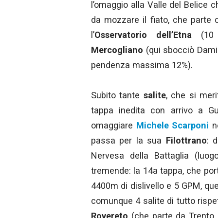
l’omaggio alla Valle del Belice c
da mozzare il fiato, che parte 
l’
Osservatorio dell’Etna
(10 
Mercogliano
(qui sbocciò Dami
pendenza massima 12%).
Subito tante
salite
, che si meri
tappa inedita con arrivo a Gu
omaggiare
Michele Scarponi
n
passa per la sua
Filottrano
: 
Nervesa della Battaglia (luog
tremende: la 14a tappa, che por
4400m di dislivello e 5 GPM, qu
comunque 4 salite di tutto rispe
Rovereto
(che parte da Trento e 