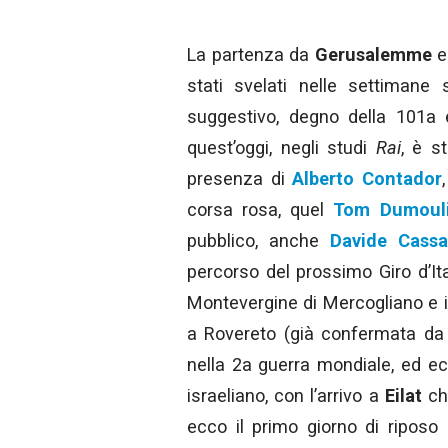
La partenza da
Gerusalemme
e
stati svelati nelle settimane
suggestivo, degno della 101a e
quest’oggi, negli studi
Rai
, è s
presenza di
Alberto Contador
corsa rosa, quel
Tom Dumoul
pubblico, anche
Davide Cassa
percorso del prossimo Giro d’Ita
Montevergine di Mercogliano e in
a Rovereto (già confermata da
nella 2a guerra mondiale, ed ecc
israeliano, con l’arrivo a
Eilat
che
ecco il primo giorno di riposo e