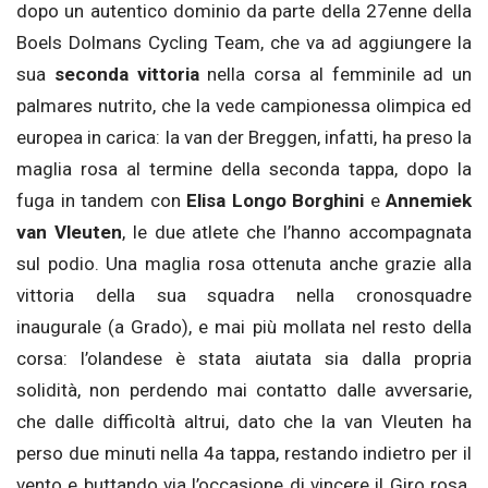
dopo un autentico dominio da parte della 27enne della
Boels Dolmans Cycling Team, che va ad aggiungere la
sua
seconda vittoria
nella corsa al femminile ad un
palmares nutrito, che la vede campionessa olimpica ed
europea in carica: la van der Breggen, infatti, ha preso la
maglia rosa al termine della seconda tappa, dopo la
fuga in tandem con
Elisa Longo Borghini
e
Annemiek
van Vleuten
, le due atlete che l’hanno accompagnata
sul podio. Una maglia rosa ottenuta anche grazie alla
vittoria della sua squadra nella cronosquadre
inaugurale (a Grado), e mai più mollata nel resto della
corsa: l’olandese è stata aiutata sia dalla propria
solidità, non perdendo mai contatto dalle avversarie,
che dalle difficoltà altrui, dato che la van Vleuten ha
perso due minuti nella 4a tappa, restando indietro per il
vento e buttando via l’occasione di vincere il Giro rosa.