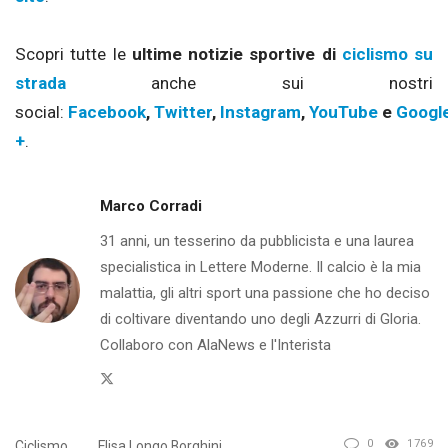
Scopri tutte le
ultime notizie sportive di
ciclismo su
strada
anche sui nostri
social:
Facebook
,
Twitter
,
Instagram
,
YouTube
e
Googl
+
.
Marco Corradi
31 anni, un tesserino da pubblicista e una laurea
specialistica in Lettere Moderne. Il calcio è la mia
malattia, gli altri sport una passione che ho deciso
di coltivare diventando uno degli Azzurri di Gloria.
Collaboro con AlaNews e l'Interista
Twitter
0
1769
Ciclismo
Elisa Longo Borghini