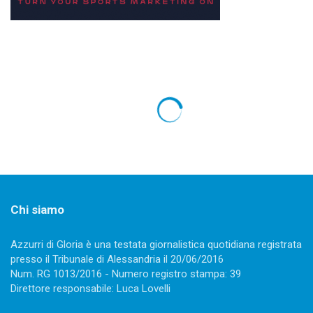
GOLF
Golf, European Tour: Fitzpatrick domina
nell’Andalucia Masters
18 Ottobre 2021
1301 views
Stefano Sfondrini
0
Il golfista inglese si è imposto davanti a Lee e Soderberg