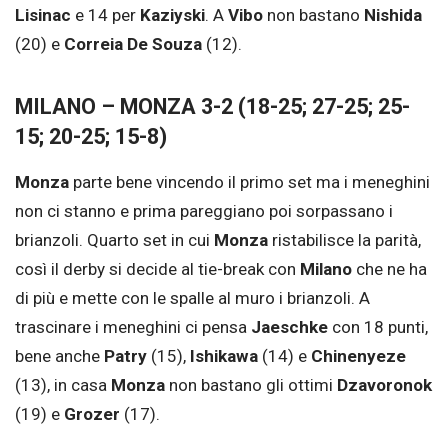
Lisinac
e 14 per
Kaziyski
. A
Vibo
non bastano
Nishida
(20) e
Correia De Souza
(12).
MILANO – MONZA 3-2 (18-25; 27-25; 25-
15; 20-25; 15-8)
Monza
parte bene vincendo il primo set ma i meneghini
non ci stanno e prima pareggiano poi sorpassano i
brianzoli. Quarto set in cui
Monza
ristabilisce la parità,
così il derby si decide al tie-break con
Milano
che ne ha
di più e mette con le spalle al muro i brianzoli. A
trascinare i meneghini ci pensa
Jaeschke
con 18 punti,
bene anche
Patry
(15),
Ishikawa
(14) e
Chinenyeze
(13), in casa
Monza
non bastano gli ottimi
Dzavoronok
(19) e
Grozer
(17).