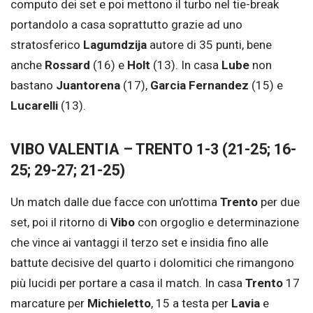
computo dei set e poi mettono il turbo nel tie-break
portandolo a casa soprattutto grazie ad uno
stratosferico
Lagumdzija
autore di 35 punti, bene
anche
Rossard
(16) e
Holt
(13). In casa
Lube
non
bastano
Juantorena
(17),
Garcia Fernandez
(15) e
Lucarelli
(13).
VIBO VALENTIA – TRENTO 1-3 (21-25; 16-
25; 29-27; 21-25)
Un match dalle due facce con un’ottima
Trento
per due
set, poi il ritorno di
Vibo
con orgoglio e determinazione
che vince ai vantaggi il terzo set e insidia fino alle
battute decisive del quarto i dolomitici che rimangono
più lucidi per portare a casa il match. In casa
Trento
17
marcature per
Michieletto
, 15 a testa per
Lavia
e