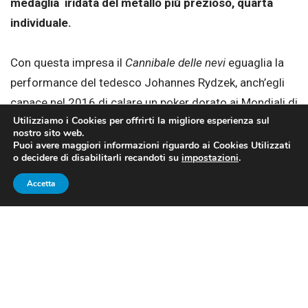
medaglia iridata del metallo più prezioso, quarta
individuale.
Con questa impresa il
Cannibale delle nevi
eguaglia la
performance del tedesco Johannes Rydzek, anch’egli
capace nel 2016 di calare un poker dorato ai Mondiali di
Utilizziamo i Cookies per offrirti la migliore esperienza sul
Lathi 2017.
nostro sito web.
Puoi avere maggiori informazioni riguardo ai Cookies Utilizzati
o decidere di disabilitarli recandoti su
impostazioni
.
Nella gara odierna Riiber ha messo le cose a posto
fin dal trampolino grande HS138 saltando ben 147
Accetta
metri, poi convertiti in 156,2 punti.
I suoi inseguitori
sono così partiti nel fondo con oltre un minuto di
svantaggio da recuperare.
Alla fine a spuntarla per
l’argento è stato il connazionale Jens Luraas
Oftebro che ha regolato Johannes Lamparter
prima
di arrivare in sprint sul rettilineo finale.