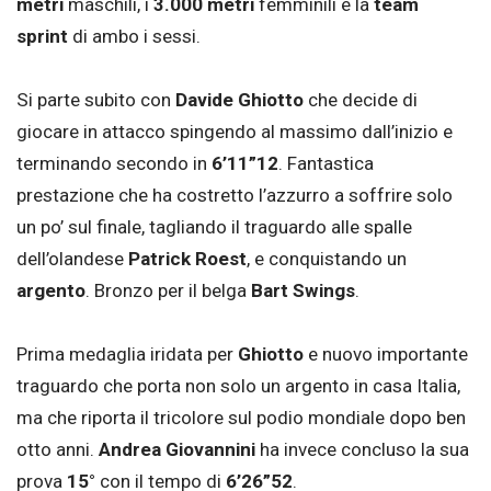
metri
maschili, i
3.000 metri
femminili e la
team
sprint
di ambo i sessi.
Si parte subito con
Davide Ghiotto
che decide di
giocare in attacco spingendo al massimo dall’inizio e
terminando secondo in
6’11”12
. Fantastica
prestazione che ha costretto l’azzurro a soffrire solo
un po’ sul finale, tagliando il traguardo alle spalle
dell’olandese
Patrick Roest
, e conquistando un
argento
. Bronzo per il belga
Bart Swings
.
Prima medaglia iridata per
Ghiotto
e nuovo importante
traguardo che porta non solo un argento in casa Italia,
ma che riporta il tricolore sul podio mondiale dopo ben
otto anni.
Andrea Giovannini
ha invece concluso la sua
prova
15°
con il tempo di
6’26”52
.