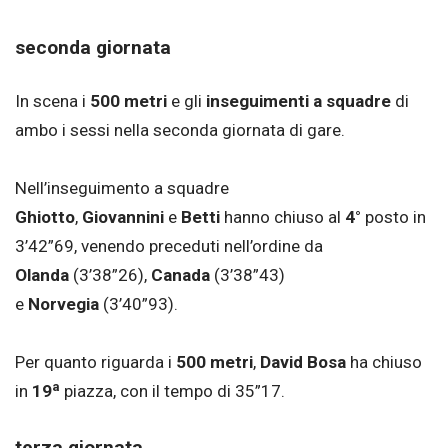
seconda giornata
In scena i
500 metri
e gli
inseguimenti a squadre
di
ambo i sessi nella seconda giornata di gare.
Nell’inseguimento a squadre
Ghiotto
,
Giovannini
e
Betti
hanno chiuso al
4°
posto in
3’42”69, venendo preceduti nell’ordine da
Olanda
(3’38”26),
Canada
(3’38”43)
e
Norvegia
(3’40”93).
Per quanto riguarda i
500 metri
,
David Bosa
ha chiuso
a
in
19
piazza, con il tempo di 35”17.
terza giornata