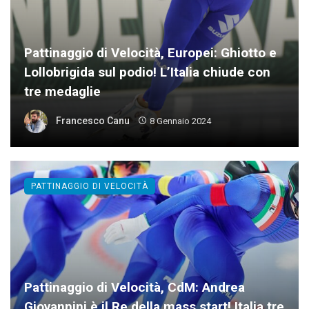
Pattinaggio di Velocità, Europei: Ghiotto e
Lollobrigida sul podio! L’Italia chiude con
tre medaglie
Francesco Canu
8 Gennaio 2024
PATTINAGGIO DI VELOCITÀ
Pattinaggio di Velocità, CdM: Andrea
Giovannini è il Re della mass start! Italia tre