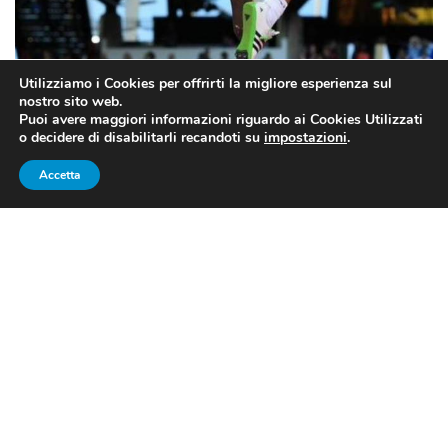
Utilizziamo i Cookies per offrirti la migliore esperienza sul
Gianmarco Tamberi
nostro sito web.
Puoi avere maggiori informazioni riguardo ai Cookies Utilizzati
o decidere di disabilitarli recandoti su
impostazioni
.
ATLETICA SALTO IN ALTO:
Accetta
GIMBO È TORNATO
A Torun
Gianmarco Tamberi
si conferma in gran
forma. Sulla pedana polacca, che ospiterà gli Europei
indoor di
atletica leggera
2021, l’azzurro ritrova le
misure che contano: salta
2,34m
, la miglior prestazione
dal suo infortunio del 2016, e raggiunge lo standard
olimpico di Tokyo (fissato a 2,33m).