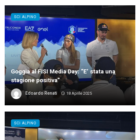
SCI ALPINO
Goggia al FISI Media Day: “E’ stata una
stagione positiva”
Edoardo Renati
18 Aprile 2025
SCI ALPINO