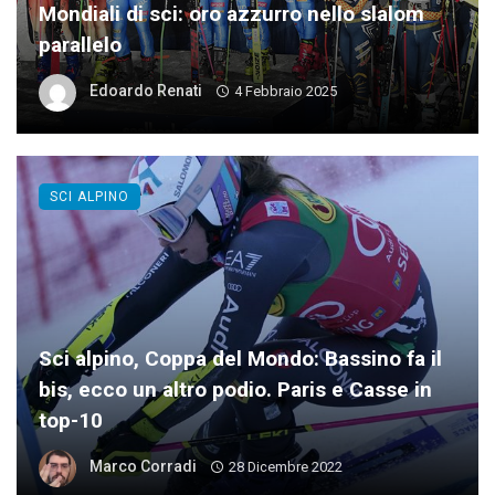
Mondiali di sci: oro azzurro nello slalom
parallelo
Edoardo Renati
4 Febbraio 2025
SCI ALPINO
Sci alpino, Coppa del Mondo: Bassino fa il
bis, ecco un altro podio. Paris e Casse in
top-10
Marco Corradi
28 Dicembre 2022