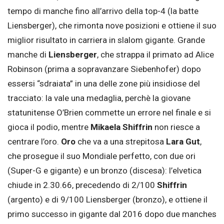
tempo di manche fino all’arrivo della top-4 (la batte
Liensberger), che rimonta nove posizioni e ottiene il suo
miglior risultato in carriera in slalom gigante. Grande
manche di
Liensberger
, che strappa il primato ad Alice
Robinson (prima a sopravanzare Siebenhofer) dopo
essersi “sdraiata” in una delle zone più insidiose del
tracciato: la vale una medaglia, perchè la giovane
statunitense O’Brien commette un errore nel finale e si
gioca il podio, mentre
Mikaela Shiffrin
non riesce a
centrare l’oro.
Oro
che va a una strepitosa
Lara Gut
,
che prosegue il suo Mondiale perfetto, con due ori
(Super-G e gigante) e un bronzo (discesa): l’elvetica
chiude in 2.30.66, precedendo di 2/100
Shiffrin
(argento) e di 9/100 Liensberger (bronzo), e ottiene il
primo successo in gigante dal 2016 dopo due manches