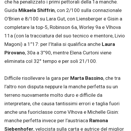
che ha penalizzato i primi pettorali della 1a manche.
Guida
Mikaela Shiffrin
, con 2/100 sulla connazionale
O’Brien e 8/100 su Lara Gut, con Liensberger e Gisin a
completare la top-5, Robinson 6a, Worley 9a e Vlhova
11a (con la tracciatura del suo tecnico e mentore, Livio
Magoni) a 1”17: per l’Italia si qualifica anche
Laura
Pirovano
, 30a a 3”90, mentre Elena Curtoni viene
eliminata col 32° tempo e per soli 21/100.
Difficile risollevare la gara per
Marta Bassino
, che tra
l’altro non disputa neppure la manche perfetta su un
terreno nuovamente molto duro e difficile da
interpretare, che causa tantissimi errori e taglia fuori
anche una fuoriclasse come Vlhova e Michelle Gisin:
manche perfetta invece per l’austriaca
Ramona
Siebenhofer
, velocista sulla carta e autrice del miglior