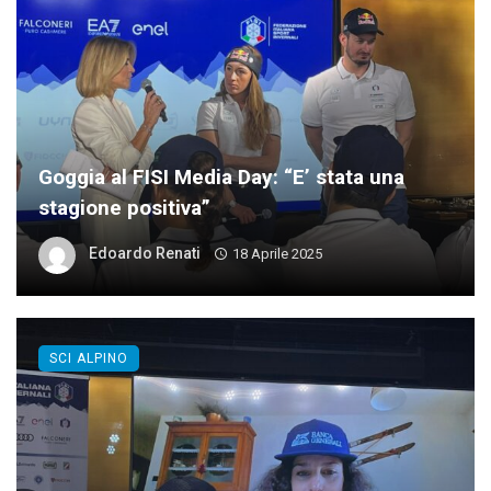
Goggia al FISI Media Day: “E’ stata una
stagione positiva”
Edoardo Renati
18 Aprile 2025
SCI ALPINO