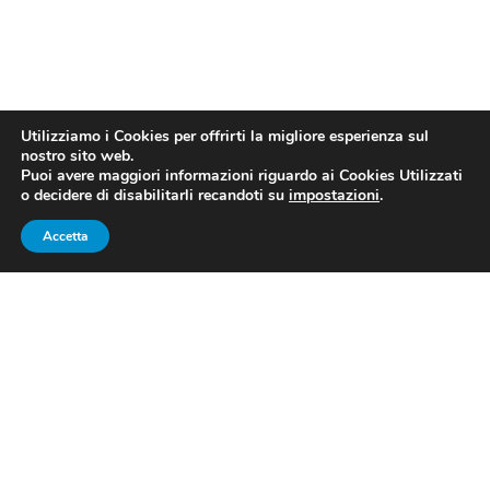
Utilizziamo i Cookies per offrirti la migliore esperienza sul
nostro sito web.
Puoi avere maggiori informazioni riguardo ai Cookies Utilizzati
o decidere di disabilitarli recandoti su
impostazioni
.
FONTE: legavolley.it
Accetta
QUATTORDICESIMA
GIORNATA DI SUPERLEGA
MASCHILE DI VOLLEY
Sono stati rinviati a causa covid tre match (
Modena
–
Monza
,
Ravenna
–
Piacenza
e
Vibo Valentia
–
Taranto
)