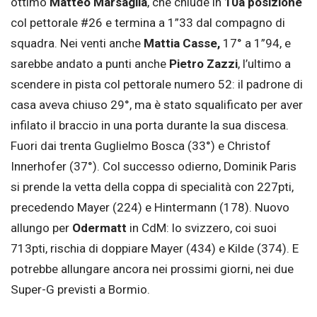
ottimo
Matteo Marsaglia
, che chiude in
10a posizione
col pettorale #26 e termina a 1”33 dal compagno di
squadra. Nei venti anche
Mattia Casse,
17° a 1”94, e
sarebbe andato a punti anche
Pietro Zazzi
, l’ultimo a
scendere in pista col pettorale numero 52: il padrone di
casa aveva chiuso 29°, ma è stato squalificato per aver
infilato il braccio in una porta durante la sua discesa.
Fuori dai trenta Guglielmo Bosca (33°) e Christof
Innerhofer (37°). Col successo odierno, Dominik Paris
si prende la vetta della coppa di specialità con 227pti,
precedendo Mayer (224) e Hintermann (178). Nuovo
allungo per
Odermatt
in CdM: lo svizzero, coi suoi
713pti, rischia di doppiare Mayer (434) e Kilde (374). E
potrebbe allungare ancora nei prossimi giorni, nei due
Super-G previsti a Bormio.