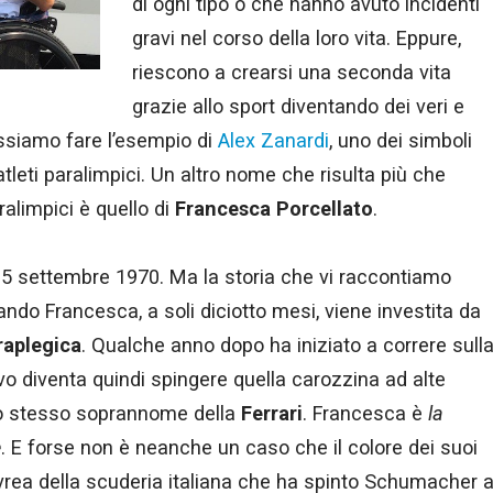
di ogni tipo o che hanno avuto incidenti
gravi nel corso della loro vita. Eppure,
riescono a crearsi una seconda vita
grazie allo sport diventando dei veri e
possiamo fare l’esempio di
Alex Zanardi
, uno dei simboli
atleti paralimpici. Un altro nome che risulta più che
ralimpici è quello di
Francesca
Porcellato
.
 5 settembre 1970. Ma la storia che vi raccontiamo
ando Francesca, a soli diciotto mesi, viene investita da
raplegica
. Qualche anno dopo ha iniziato a correre sull
tivo diventa quindi spingere quella carozzina ad alte
lo stesso soprannome della
Ferrari
. Francesca è
la
e
. E forse non è neanche un caso che il colore dei suoi
 livrea della scuderia italiana che ha spinto Schumacher 