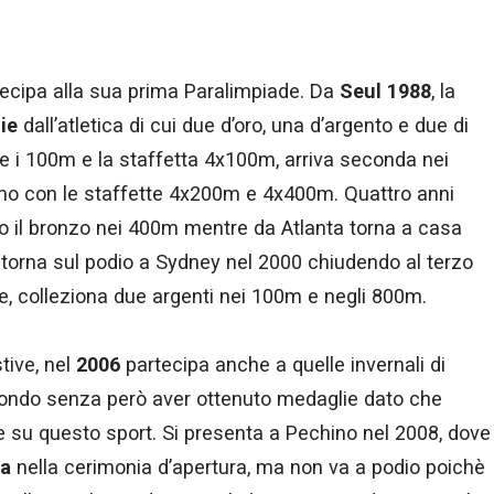
rtecipa alla sua prima Paralimpiade. Da
Seul
1988
, la
ie
dall’atletica di cui due d’oro, una d’argento e due di
e i 100m e la staffetta 4x100m, arriva seconda nei
no con le staffette 4x200m e 4x400m. Quattro anni
o il bronzo nei 400m mentre da Atlanta torna a casa
orna sul podio a Sydney nel 2000 chiudendo al terzo
e, colleziona due argenti nei 100m e negli 800m.
tive, nel
2006
partecipa anche a quelle invernali di
 fondo senza però aver ottenuto medaglie dato che
e su questo sport. Si presenta a Pechino nel 2008, dove
ra
nella cerimonia d’apertura, ma non va a podio poichè