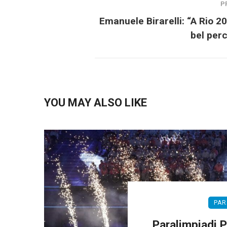
P
Emanuele Birarelli: “A Rio 2
bel per
YOU MAY ALSO LIKE
PAR
Paralimpiadi Pa