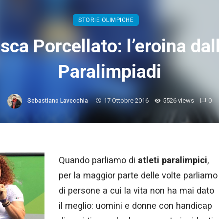
STORIE OLIMPICHE
ca Porcellato: l’eroina dall
Paralimpiadi
17 Ottobre 2016
5526 views
0
Sebastiano Lavecchia
Quando parliamo di
atleti paralimpici
,
per la maggior parte delle volte parliamo
di persone a cui la vita non ha mai dato
il meglio: uomini e donne con handicap