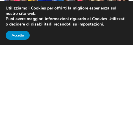
Utilizziamo i Cookies per offrirti la migliore esperienza sul
nostro sito web.
Puoi avere maggiori informazioni riguardo ai Cookies Utilizzati
o decidere di disabilitarli recandoti su
impostazioni
.
L’esultanza a braccia alzate di Marcel Kittel sul traguardo di Liegi
Accetta
(fonte: Mondiali.net)
DOPO LA CRONO, IL PRIMO
SPRINT: IL FILM DELLA 2a
TAPPA DEL TOUR DE FRANCE,
VINCE KITTEL
Una tappa relativamente tranquilla, con un finale che
sembrerebbe scontato (e invece il gruppo dovrà
sudare): dopo la cronometro di
Düsseldorf
, che ha
consegnato a
Geraint Thomas
la prima maglia rosa del