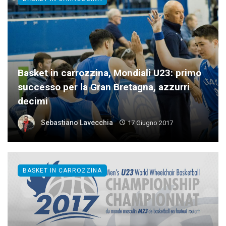
Basket in carrozzina, Mondiali U23: primo
successo per la Gran Bretagna, azzurri
decimi
Sebastiano Lavecchia
17 Giugno 2017
BASKET IN CARROZZINA