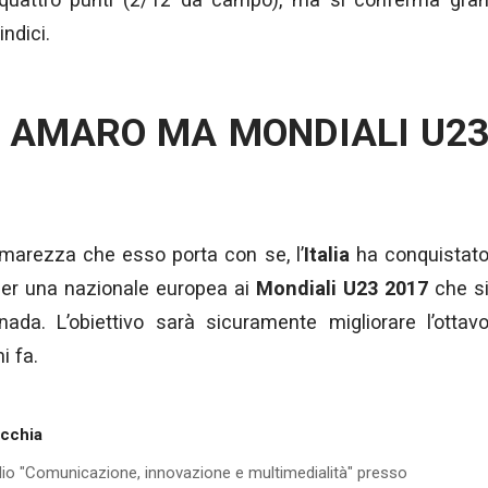
ndici.
 AMARO MA MONDIALI U2
amarezza che esso porta con se, l’
Italia
ha conquistat
 per una nazionale europea ai
Mondiali U23 2017
che s
ada. L’obiettivo sarà sicuramente migliorare l’ottav
i fa.
ecchia
io "Comunicazione, innovazione e multimedialità" presso