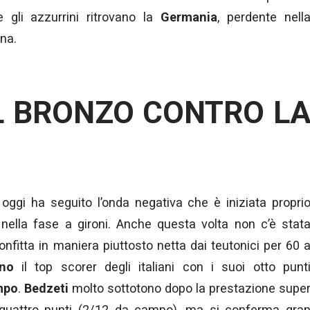
e gli azzurrini ritrovano la
Germania
, perdente nell
na.
IL BRONZO CONTRO L
i oggi ha seguito l’onda negativa che è iniziata propri
 nella fase a gironi. Anche questa volta non c’è stat
nfitta in maniera piuttosto netta dai teutonici per 60 
no
il top scorer degli italiani con i suoi otto punt
mpo
.
Bedzeti
molto sottotono dopo la prestazione supe
o quattro punti (2/12 da campo), ma si conferma gra