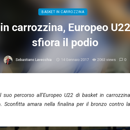
BASKET IN CARROZZINA
in carrozzina, Europeo U22: 
sfiora il podio
14 Gennaio 2017
2063 views
0
Sebastiano Lavecchia
 il suo percorso all’Europeo U22 di basket in carrozzin
 Sconfitta amara nella finalina per il bronzo contro l