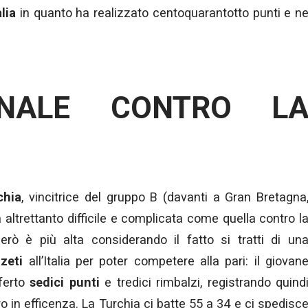
alia
in quanto ha realizzato centoquarantotto punti e n
INALE CONTRO L
chia
, vincitrice del gruppo B (davanti a Gran Bretagna
 altrettanto difficile e complicata come quella contro l
rò è più alta considerando il fatto si tratti di un
zeti
all’Italia per poter competere alla pari: il giovan
ferto
sedici punti
e tredici rimbalzi, registrando quind
o in efficenza. La Turchia ci batte 55 a 34 e ci spedisc