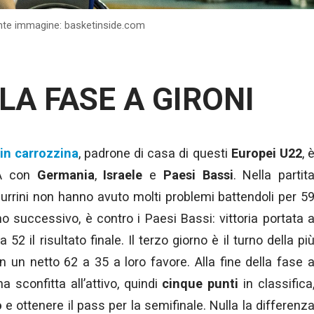
nte immagine: basketinside.com
LLA FASE A GIRONI
in carrozzina
, padrone di casa di questi
Europei U22
, 
 A con
Germania
,
Israele
e
Paesi
Bassi
. Nella partit
zzurrini non hanno avuto molti problemi battendoli per 5
no successivo, è contro i Paesi Bassi: vittoria portata 
a 52 il risultato finale. Il terzo giorno è il turno della pi
un netto 62 a 35 a loro favore. Alla fine della fase 
una sconfitta all’attivo, quindi
cinque punti
in classifica
o
e ottenere il pass per la semifinale. Nulla la differenz