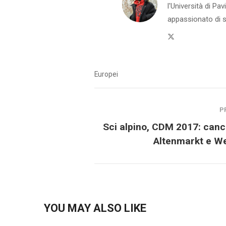
l'Università di Pa
appassionato di sp
Twitter
Europei
P
Sci alpino, CDM 2017: canc
Altenmarkt e W
YOU MAY ALSO LIKE