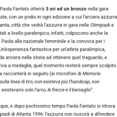
i, Paola Fantato otterrà
3 ori ed un bronzo
nella gara
uite, con un podio in ogni edizione a cui l’arciera azzurra
anta, città che vedrà l’azzurra in gara nelle Olimpiadi e
ltati a livello paralimpico, infatti, colpiscono anche la
e Paola alla nazionale femminile e la convoca per i
 Un’esperienza fantastica per un’atleta paralimpica,
a arciera nella storia ad ottenere quel traguardo, e
rriva a medaglia, quel momento resterà sempre scolpito
 racconterà in seguito (ai microfoni di
Memoria
ulla linea di tiro, non esisteva più l’handicap, non
esistevano solo l’arco, le frecce e il bersaglio”.
que, e dopo pochissimo tempo Paola Fantato si ritrova
iadi di Atlanta 1996: l’azzurra non riuscirà a difendere