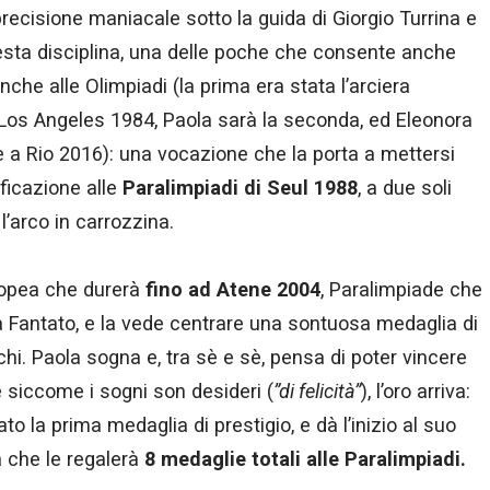
precisione maniacale sotto la guida di Giorgio Turrina e
sta disciplina, una delle poche che consente anche
anche alle Olimpiadi (la prima era stata l’arciera
Los Angeles 1984, Paola sarà la seconda, ed Eleonora
ne a Rio 2016): una vocazione che la porta a mettersi
ificazione alle
Paralimpiadi di Seul 1988
, a due soli
l’arco in carrozzina.
epopea che durerà
fino ad Atene 2004
, Paralimpiade che
a Fantato, e la vede centrare una sontuosa medaglia di
hi. Paola sogna e, tra sè e sè, pensa di poter vincere
e siccome i sogni son desideri (
”di felicità”
), l’oro arriva:
to la prima medaglia di prestigio, e dà l’inizio al suo
a che le regalerà
8 medaglie totali alle Paralimpiadi.