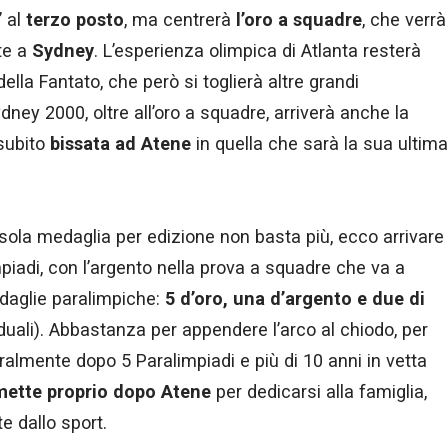
” al
terzo posto
, ma centrerà
l’oro a squadre
, che verrà
te a
Sydney
. L’esperienza olimpica di Atlanta resterà
ella Fantato, che però si toglierà altre grandi
ney 2000, oltre all’oro a squadre, arriverà anche la
 subito
bissata ad Atene
in quella che sarà la sua ultima
sola medaglia per edizione non basta più, ecco arrivare
impiadi, con l’argento nella prova a squadre che va a
edaglie paralimpiche:
5 d’oro, una d’argento e due di
iduali). Abbastanza per appendere l’arco al chiodo, per
ralmente dopo 5 Paralimpiadi e più di 10 anni in vetta
smette proprio dopo Atene
per dedicarsi alla famiglia,
 dallo sport.