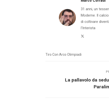
Marco Corradi
31 anni, un tesser
Moderne. Il calcio
di coltivare dive
l'Interista
Twitter
Tiro Con Arco Olimpiadi
P
La pallavolo da sedut
Parali