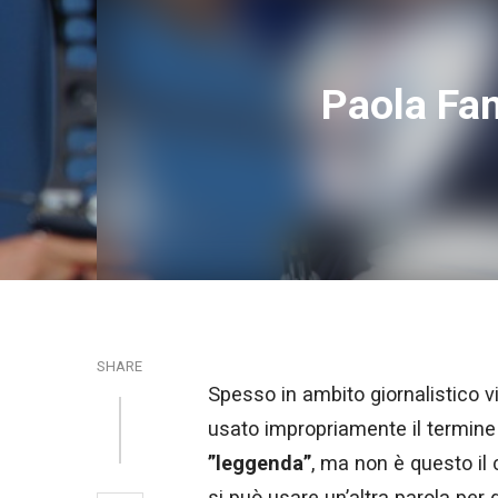
Paola Fan
SHARE
Spesso in ambito giornalistico v
usato impropriamente il termine
”leggenda”
, ma non è questo il
si può usare un’altra parola per d