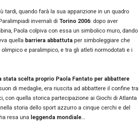
iù tardi, quando farà la sua apparizione in un quadro
Paralimpiadi invernali di
Torino 2006
: dopo aver
bina, Paola colpiva con essa un simbolico muro, dando
eva quella
barriera abbattuta
per simboleggiare che
 olimpico e paralimpico, e tra gli atleti normodotati e i
a stata scelta proprio Paola Fantato per abbattere
a suon di medaglie, era riuscita ad abbattere il confine tra
ici, con quella storica partecipazione ai Giochi di Atlanta
ella storia dello sport azzurro a cinque cerchi e del
l’ha resa una
leggenda mondiale
…