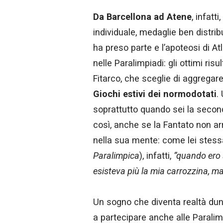
Da Barcellona ad Atene
, infatt
individuale, medaglie ben distrib
ha preso parte e l’apoteosi di Atl
nelle Paralimpiadi: gli ottimi risu
Fitarco, che sceglie di aggregar
Giochi estivi dei normodotati
.
soprattutto quando sei la second
così, anche se la Fantato non a
nella sua mente: come lei stessa
Paralimpica
), infatti,
”quando ero s
esisteva più la mia carrozzina, ma 
Un sogno che diventa realtà dun
a partecipare anche alle Paralimp