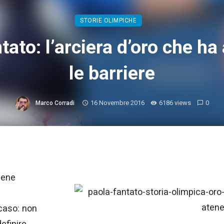
STORIE OLIMPICHE
tato: l’arciera d’oro che ha
le barriere
16 Novembre 2016
6186 views
0
Marco Corradi
iene
 caso: non
efinire