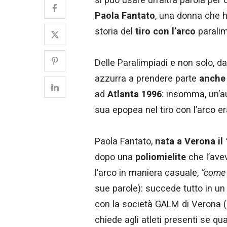
Paola Fantato
, una donna che h
storia del
tiro con l’arco
paralim
Delle Paralimpiadi e non solo, da
azzurra a prendere parte
anche 
ad
Atlanta 1996
: insomma, un’au
sua epopea nel tiro con l’arco er
Paola Fantato,
nata a Verona il
dopo una
poliomielite
che l’ave
l’arco in maniera casuale,
”come 
sue parole): succede tutto in u
con la società GALM di Verona (p
chiede agli atleti presenti se qu