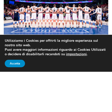
Utilizziamo i Cookies per offrirti la migliore esperienza sul
nostro sito web.
Fonte: pagina Fb ufficiale Federazione Italiana Pallavolo
Puoi avere maggiori informazioni riguardo ai Cookies Utilizzati
o decidere di disabilitarli recandoti su
impostazioni
.
BRUTTA ITALIA, GLI USA VANNO
Accetta
IN FINALE DI NATIONS LEAGUE
Le aspettative erano alte nonostante l’avversario fosse
di quelli importanti, ma l’
Italia
scesa in campo nella
semifinale di Nations League
di volley maschile è
sembrata una lontana parente della squadra vista in