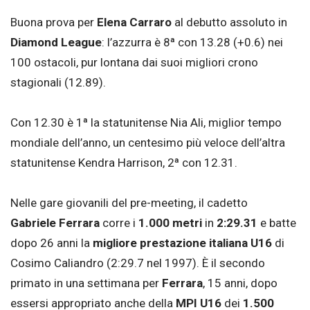
Buona prova per
Elena Carraro
al debutto assoluto in
Diamond League
: l’azzurra è 8ª con 13.28 (+0.6) nei
100 ostacoli, pur lontana dai suoi migliori crono
stagionali (12.89).
Con 12.30 è 1ª la statunitense Nia Ali, miglior tempo
mondiale dell’anno, un centesimo più veloce dell’altra
statunitense Kendra Harrison, 2ª con 12.31.
Nelle gare giovanili del pre-meeting, il cadetto
Gabriele Ferrara
corre i
1.000 metri
in
2:29.31
e batte
dopo 26 anni la
migliore prestazione italiana U16
di
Cosimo Caliandro (2:29.7 nel 1997). È il secondo
primato in una settimana per
Ferrara
, 15 anni, dopo
essersi appropriato anche della
MPI U16
dei
1.500