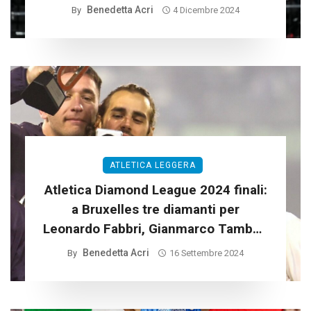
Benedetta Acri
By
4 Dicembre 2024
ATLETICA LEGGERA
Atletica Diamond League 2024 finali:
a Bruxelles tre diamanti per
Leonardo Fabbri, Gianmarco Tamberi
e Larissa Iapichino
Benedetta Acri
By
16 Settembre 2024