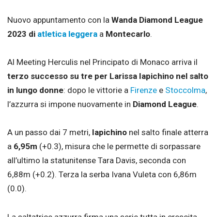
Nuovo appuntamento con la
Wanda Diamond League
2023 di
atletica leggera
a
Montecarlo
.
Al Meeting Herculis nel Principato di Monaco arriva il
terzo successo su tre
per Larissa Iapichino nel salto
in lungo donne
: dopo le vittorie a
Firenze
e
Stoccolma
,
l’azzurra si impone nuovamente in
Diamond League
.
A un passo dai 7 metri,
Iapichino
nel salto finale atterra
a
6,95m
(+0.3), misura che le permette di sorpassare
all’ultimo la statunitense Tara Davis, seconda con
6,88m (+0.2). Terza la serba Ivana Vuleta con 6,86m
(0.0).
La saltatrice azzurra firma una serie tutta in crescita,