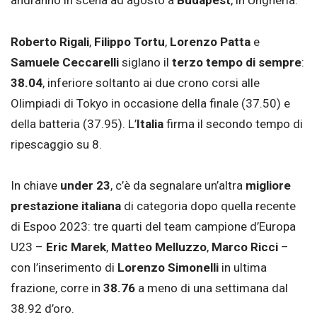
andranno in scena ad agosto a
Budapest
, in Ungheria.
Roberto Rigali
,
Filippo Tortu
,
Lorenzo Patta
e
Samuele Ceccarelli
siglano il
terzo tempo di sempre
:
38.04
, inferiore soltanto ai due crono corsi alle
Olimpiadi di Tokyo in occasione della finale (37.50) e
della batteria (37.95). L’
Italia
firma il secondo tempo di
ripescaggio su 8.
In chiave
under 23
, c’è da segnalare un’altra
migliore
prestazione italiana
di categoria dopo quella recente
di Espoo 2023: tre quarti del team campione d’Europa
U23 –
Eric Marek
,
Matteo Melluzzo
,
Marco Ricci
–
con l’inserimento di
Lorenzo Simonelli
in ultima
frazione, corre in
38.76
a meno di una settimana dal
38.92 d’oro.