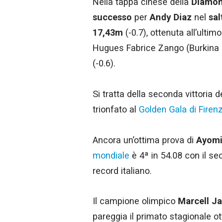
Nella tappa cinese della
Diamon
successo
per
Andy Diaz
nel
sal
17,43m
(-0.7), ottenuta all’ulti
Hugues Fabrice Zango (Burkina 
(-0.6).
Si tratta della seconda vittoria d
trionfato al
Golden Gala di Firen
Ancora un’ottima prova di
Ayomi
mondiale
è 4ª in 54.08 con il se
record italiano.
Il campione olimpico
Marcell J
pareggia il primato stagionale o