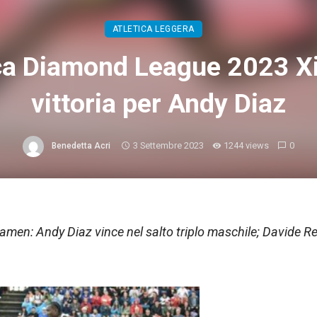
ATLETICA LEGGERA
ica Diamond League 2023 X
vittoria per Andy Diaz
3 Settembre 2023
1244 views
0
Benedetta Acri
men: Andy Diaz vince nel salto triplo maschile; Davide R