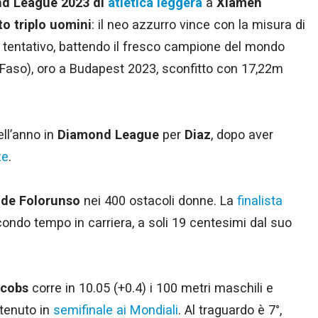
d League 2023 di
atletica leggera
a
Xiamen
to triplo uomini
: il neo azzurro vince con la misura di
mo tentativo, battendo il fresco campione del mondo
Faso), oro a Budapest 2023, sconfitto con 17,22m
ell’anno in
Diamond League
per
Diaz
, dopo aver
ze
.
de Folorunso
nei 400 ostacoli donne. La
finalista
condo tempo in carriera, a soli 19 centesimi dal suo
acobs
corre in 10.05 (+0.4) i 100 metri maschili e
ttenuto in
semifinale ai Mondiali
. Al traguardo è 7°,