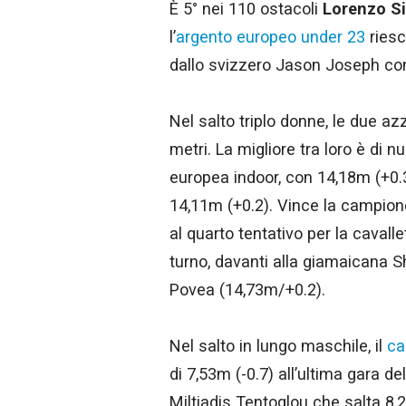
È 5° nei 110 ostacoli
Lorenzo Si
l’
argento europeo under 23
riesc
dallo svizzero Jason Joseph con 
Nel salto triplo donne, le due a
metri. La migliore tra loro è di 
europea indoor, con 14,18m (+0.3
14,11m (+0.2). Vince la campion
al quarto tentativo per la cavall
turno, davanti alla giamaicana 
Povea (14,73m/+0.2).
Nel salto in lungo maschile, il
ca
di 7,53m (-0.7) all’ultima gara de
Miltiadis Tentoglou che salta 8,2