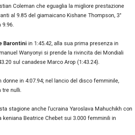
istian Coleman che eguaglia la migliore prestazione
vanti al 9.85 del giamaicano Kishane Thompson, 3°
n 9.96.
 Barontini
in 1:45.42, alla sua prima presenza in
mmanuel Wanyonyi si prende la rivincita dei Mondiali
:43.20 sul canadese Marco Arop (1:43.24).
donne in 4:07.94; nel lancio del disco femminile,
tre nulli.
uesta stagione anche l’ucraina Yaroslava Mahuchikh con
la keniana Beatrice Chebet sui 3.000 femminili in