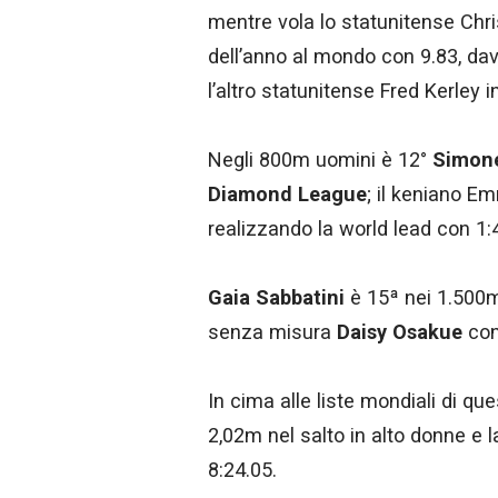
mentre vola lo statunitense Chr
dell’anno al mondo con 9.83, da
l’altro statunitense Fred Kerley i
Negli 800m uomini è 12°
Simone
Diamond League
; il keniano E
realizzando la world lead con 1
Gaia Sabbatini
è 15ª nei 1.500m 
senza misura
Daisy Osakue
con 
In cima alle liste mondiali di q
2,02m nel salto in alto donne e 
8:24.05.