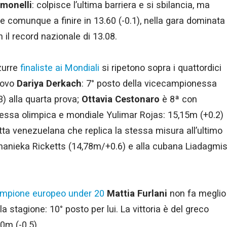
monelli
: colpisce l’ultima barriera e si sbilancia, ma
e comunque a finire in 13.60 (-0.1), nella gara dominata
il record nazionale di 13.08.
zzurre
finaliste ai Mondiali
si ripetono sopra i quattordici
nuovo
Dariya Derkach
: 7° posto della vicecampionessa
) alla quarta prova;
Ottavia Cestonaro
è 8ª con
essa olimpica e mondiale Yulimar Rojas: 15,15m (+0.2)
etta venezuelana che replica la stessa misura all’ultimo
Shanieka Ricketts (14,78m/+0.6) e alla cubana Liadagmi
mpione europeo under 20
Mattia Furlani
non fa meglio
lla stagione: 10° posto per lui. La vittoria è del greco
0m (-0.5).