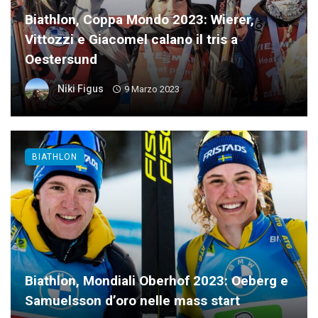
Biathlon, Coppa Mondo 2023: Wierer,
Vittozzi e Giacomel calano il tris a
Oestersund
Niki Figus
9 Marzo 2023
BIATHLON
Biathlon, Mondiali Oberhof 2023: Oeberg e
Samuelsson d’oro nelle mass start