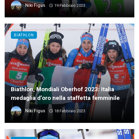
Niki Figus
19 Febbraio 2023
BIATHLON
Biathlon, Mondiali Oberhof 2023: Italia
medaglia d’oro nella staffetta femminile
Niki Figus
18 Febbraio 2023