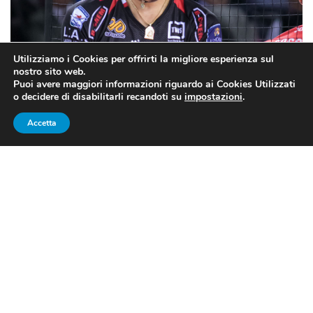
Utilizziamo i Cookies per offrirti la migliore esperienza sul
nostro sito web.
Puoi avere maggiori informazioni riguardo ai Cookies Utilizzati
o decidere di disabilitarli recandoti su
impostazioni
.
Accetta
Osmany Juantorena, protagonista del Mondiale per club (fonte
Gazzetta.it)
TRIONFA KAZAN, L’INCUBO
ITALIANO
Stessa scena, stessi protagonisti. I giocatori dello
Zenit Kazan festeggiano, mentre dall’altra parte della