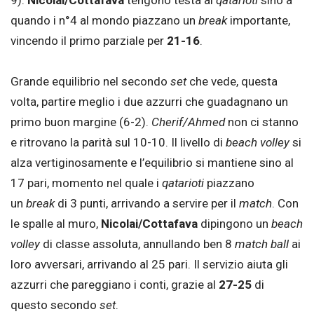
9).
Nicolai/Cottafava
tengono testa ai
qatarioti
sino a
quando i n°4 al mondo piazzano un
break
importante,
vincendo il primo parziale per
21-16
.
Grande equilibrio nel secondo
set
che vede, questa
volta, partire meglio i due azzurri che guadagnano un
primo buon margine (6-2).
Cherif/Ahmed
non ci stanno
e ritrovano la parità sul 10-10. Il livello di
beach volley
si
alza vertiginosamente e l’equilibrio si mantiene sino al
17 pari, momento nel quale i
qatarioti
piazzano
un
break
di 3 punti, arrivando a servire per il
match
. Con
le spalle al muro,
Nicolai/Cottafava
dipingono un
beach
volley
di classe assoluta, annullando ben 8
match ball
ai
loro avversari, arrivando al 25 pari. Il servizio aiuta gli
azzurri che pareggiano i conti, grazie al
27-25
di
questo secondo
set
.