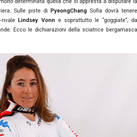
olto determinata quella che si appresta a disputare l
iera. Sulle piste di
PyeongChang
Sofia dovrà tener
-rivale
Lindsey Vonn
e soprattutto le “goggiate”, d
ande. Ecco le dichiarazioni della sciatrice bergamasc