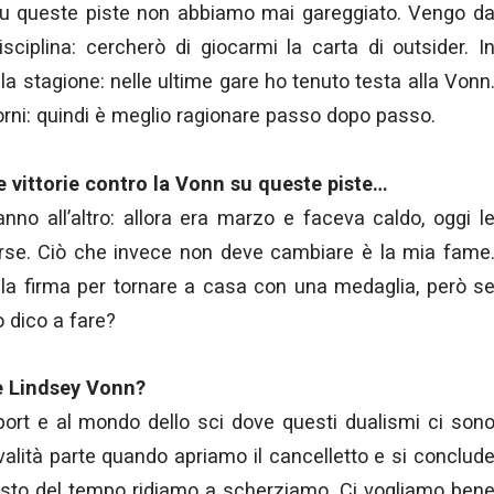
e su queste piste non abbiamo mai gareggiato. Vengo d
isciplina: cercherò di giocarmi la carta di outsider. I
la stagione: nelle ultime gare ho tenuto testa alla Vonn
orni: quindi è meglio ragionare passo dopo passo.
 vittorie contro la Vonn su queste piste…
no all’altro: allora era marzo e faceva caldo, oggi l
erse. Ciò che invece non deve cambiare è la mia fame
 la firma per tornare a casa con una medaglia, però s
o dico a fare?
 e Lindsey Vonn?
port e al mondo dello sci dove questi dualismi ci son
ivalità parte quando apriamo il cancelletto e si conclud
 resto del tempo ridiamo a scherziamo. Ci vogliamo ben