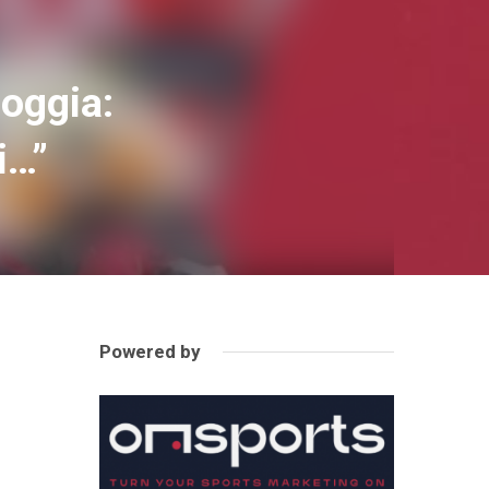
Goggia:
i…”
Powered by
.
a