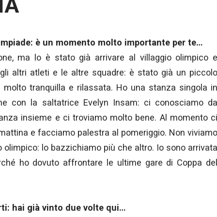
IA
Olimpiade: è un momento molto importante per te…
e, ma lo è stato già arrivare al villaggio olimpico 
gli altri atleti e le altre squadre: è stato già un piccol
 molto tranquilla
e rilassata. Ho una stanza singola i
ne con la saltatrice Evelyn Insam: ci conosciamo d
nanza insieme e ci troviamo molto bene. Al momento c
 mattina e facciamo palestra al pomeriggio. Non viviam
 olimpico: lo bazzichiamo più che altro. Io sono arrivat
erché ho dovuto affrontare le ultime gare di Coppa de
i: hai già vinto due volte qui…