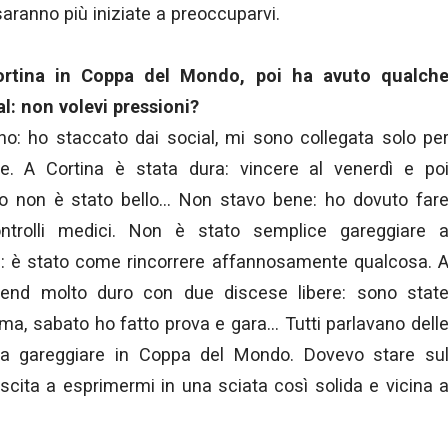
i saranno più iniziate a preoccuparvi.
ortina in Coppa del Mondo, poi ha avuto qualch
al: non volevi pressioni?
o: ho staccato dai social, mi sono collegata solo pe
e. A Cortina è stata dura: vincere al venerdì e po
to non è stato bello… Non stavo bene: ho dovuto far
controlli medici. Non è stato semplice gareggiare 
ni: è stato come rincorrere affannosamente qualcosa. 
end molto duro con due discese libere: sono stat
rima, sabato ho fatto prova e gara… Tutti parlavano dell
ra gareggiare in Coppa del Mondo. Dovevo stare su
uscita a esprimermi in una sciata così solida e vicina 