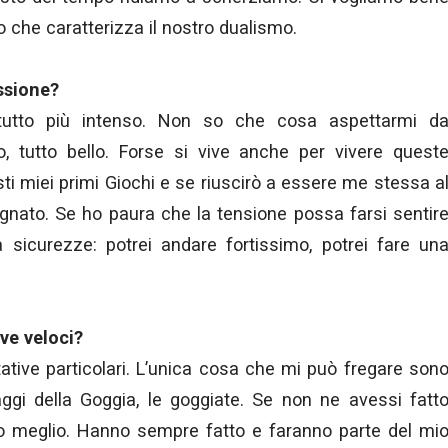
o che caratterizza il nostro dualismo.
essione?
tutto più intenso. Non so che cosa aspettarmi d
o, tutto bello. Forse si vive anche per vivere quest
ti miei primi Giochi e se riuscirò a essere me stessa a
agnato. Se ho paura che la tensione possa farsi sentir
 sicurezze: potrei andare fortissimo, potrei fare un
ove veloci?
ttative particolari. L’unica cosa che mi può fregare son
ggi della Goggia, le goggiate. Se non ne avessi fatt
to meglio. Hanno sempre fatto e faranno parte del mi