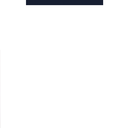
a
e
a
a