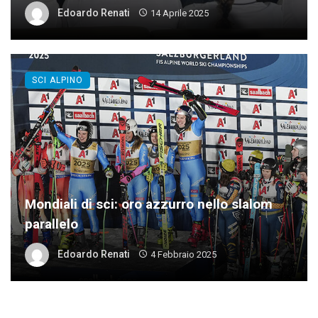
Edoardo Renati
14 Aprile 2025
SCI ALPINO
Mondiali di sci: oro azzurro nello slalom
parallelo
Edoardo Renati
4 Febbraio 2025