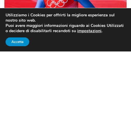
Utilizziamo i Cookies per offrirti la migliore esperienza sul
nostro sito web.
Puoi avere maggiori informazioni riguardo ai Cookies Utilizzati
o decidere di disabilitarli recandoti su
impostazioni
.
Accetta
SCI ALPINO: SUPER-G DA
DIMENTICARE, PARIS 21°
Sprofondo azzurro nel Super-G
. L’Italia vive una notte
da dimenticare, che porta a un risultato inatteso anche
nelle previsioni più negative: Innerhofer e Paris non
avevano brillato nelle prove di CdM, ma nessuno si
sarebbe potuto aspettare un tale disastro. L’oro va a
Matthias Mayer
, che supera il problema avuto in
partenza con un finale incredibile, nel quale recupera