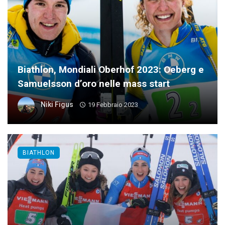
Biathlon, Mondiali Oberhof 2023: Oeberg e
Samuelsson d’oro nelle mass start
Niki Figus
19 Febbraio 2023
BIATHLON