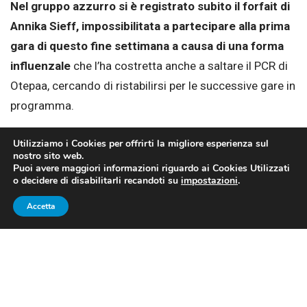
Nel gruppo azzurro si è registrato subito il forfait di
Annika Sieff, impossibilitata a partecipare alla prima
gara di questo fine settimana a causa di una forma
influenzale
che l’ha costretta anche a saltare il PCR di
Otepaa, cercando di ristabilirsi per le successive gare in
programma.
Utilizziamo i Cookies per offrirti la migliore esperienza sul
Nel Mixed Team
l’Italia, composta da Samuel Costa,
nostro sito web.
Veronica Gianmoena, Greta Pinzani e Jacopo
Puoi avere maggiori informazioni riguardo ai Cookies Utilizzati
o decidere di disabilitarli recandoti su
impostazioni
.
Bortolas, ha ben figurato riuscendo a portare a casa
un convincente sesto posto finale
, scavalcando così
Accetta
ben tre nazionali, ovvero Slovenia, Stati Uniti e
Repubblica Ceca.
Non sono però mancati i rimpianti
per la nazionale
guidata da Ivo Pertile. Infatti, gli
azzurri, nella parte di fondo, sono riusciti a recuperare
agevolmente il considerevole distacco patito nella