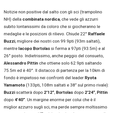
Notizie non positive dal salto con gli sci (trampolino
NH) della
combinata nordica
, che vede gli azzurri
subito lontanissimi da coloro che si giocheranno le
medaglie e le posizioni di rilievo. Chiude 22°
Raffaele
Buzzi
, migliore dei nostri con 99.9pti (93m saltati),
mentre
Iacopo Bortolas
si ferma a 97pti (93.5m) e al
26° posto. Indietrissimo, anche peggio del consueto,
Alessandro Pittin
che ottiene solo 62.9pti saltando
75.5m ed è 40°. Il distacco di partenza per la 10km di
fondo è impietoso nei confronti del leader
Ryota
Yamamoto
(133pti, 108m saltati e 38” sul primo rivale):
Buzzi
scatterà dopo
2’12”
,
Bortolas
dopo
2’24”
,
Pittin
dopo
4’40”
. Un margine enorme per colui che è il
miglior azzurro sugli sci, ma perde sempre moltissimo