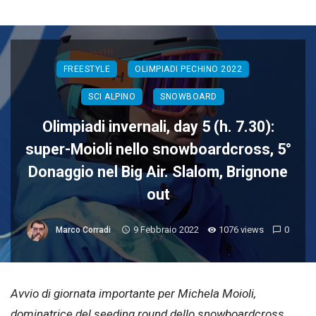
FREESTYLE
OLIMPIADI PECHINO 2022
SCI ALPINO
SNOWBOARD
Olimpiadi invernali, day 5 (h. 7.30):
super-Moioli nello snowboardcross, 5°
Donaggio nel Big Air. Slalom, Brignone
out
9 Febbraio 2022
1076 views
0
Marco Corradi
Avvio di giornata importante per Michela Moioli,
dominatrice del seeding round dello snowboardcross,