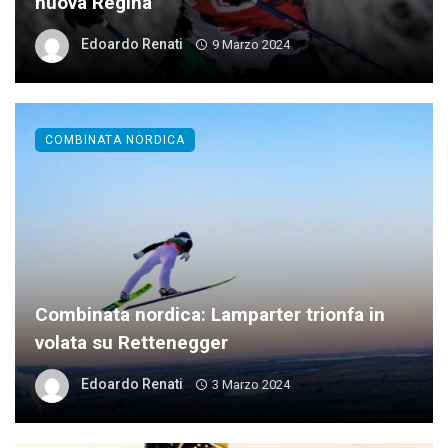
nuova Regina
Edoardo Renati
9 Marzo 2024
COMBINATA NORDICA
Combinata nordica: Lamparter trionfa in
volata su Rettenegger
Edoardo Renati
3 Marzo 2024